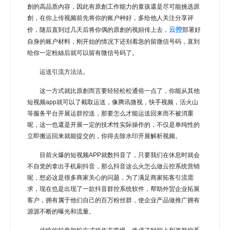
創的高品质內容，因此有原創工作能力的童孩還是尽可能挑选原
創，在你上传视频前先将你的账户种好，多给他人关注分享评
云控
价，随后直到过几天后将你偶的原創的视頻传上去，
部署好
自身的账户材料，刚开始的情况下还别着急的留微信号码，直到
给你一定粉絲后就可以留有微信号码了。
运送引流方法法。
这一方式就比原創而言要轻轻松松通俗一点了，你能从其他
短视频app就可以了截取运送，像腾讯微视，快手视频，活火山
等服务平台开展运群控送，那要怎么才能运送回来而不被消重
呢，这一也還是开展一定的技术性实际操作的，不仅是单纯性的
立即搬运回来就能提交的，你得去除水印开展解析视频。
目前火爆的短视频APP就数抖音了，只要我们在休息时就会
不自觉的拿出手机刷抖音，那么抖音这么火怎么做云控系统营销
呢，想必这是很多商家关心的问题，为了满足商家拓客引流需
求，现在也是出现了一款抖音群控系统软件，帮助外贸企业拓展
客户，拥有属于他们自己的百万粉丝群，使企业产品做推广拥有
源源不断的曝光和流量。