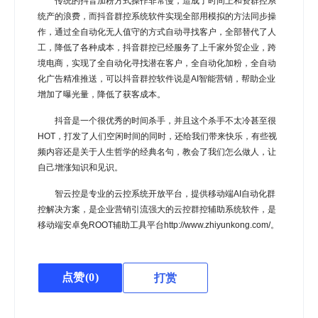
传统的抖音加粉方式操作非常慢，造成了时间上和资群控系
统产的浪费，而抖音群控系统软件实现全部用模拟的方法同步操
作，通过全自动化无人值守的方式自动寻找客户，全部替代了人
工，降低了各种成本，抖音群控已经服务了上千家外贸企业，跨
境电商，实现了全自动化寻找潜在客户，全自动化加粉，全自动
化广告精准推送，可以抖音群控软件说是AI智能营销，帮助企业
增加了曝光量，降低了获客成本。
抖音是一个很优秀的时间杀手，并且这个杀手不太冷甚至很
HOT，打发了人们空闲时间的同时，还给我们带来快乐，有些视
频内容还是关于人生哲学的经典名句，教会了我们怎么做人，让
自己增涨知识和见识。
智云控是专业的云控系统开放平台，提供移动端AI自动化群
控解决方案，是企业营销引流强大的云控群控辅助系统软件，是
移动端安卓免ROOT辅助工具平台http://www.zhiyunkong.com/。
点赞(
0
)
打赏