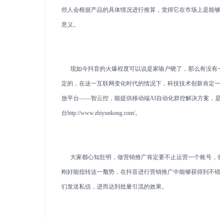
些人会根据产品的具体情况进行推算，觉得它在市场上是能
意义。
现如今抖音的火爆程度可以说是家喻户晓了，那么有没有一
定的，在这一互联网变化时代的情况下，科技技术创新肯定
放平台——智云控，能
提供移动端
AI
自动化群控解决方案，
台
http://www.zhiyunkong.com/
。
大家都心知肚明，做营销推广肯定要不止运营一个账号，假
刚好能扭转这一颓势，在抖音进行营销推广中能够获得到不
们发送私信，进而达到批量引流的效果。