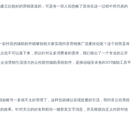
够建立比较好的营销渠道的，可是有一些人却忽略了宣传在这一过程中所代表的
款抖音的辅助软件能够协助大家实现抖音营销推广流量转化呢？这个回答是肯
一点也不可以落下来，所以针对众多消费者的需求，我们推出了一个专业的云开
是企业营销引流强大的云控群控辅助系统软件，是移动端安卓免
ROOT
辅助工具平
如账号一多就不太好管理了，这样也就难以实现批量的引流，而抖音云控系统
错的效果。针对关注的好友和粉丝一键群发文字消息，并且根据自定义内容对他