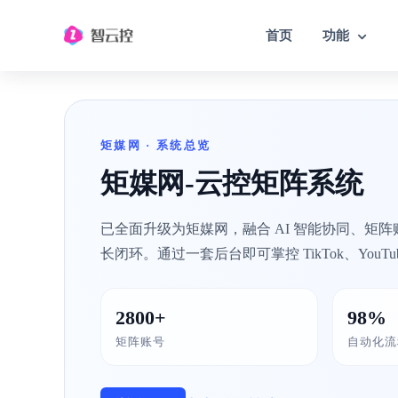
首页
功能
TIKTOK云控系统
矩媒网 · 系统总览
TK自动化营销工具/矩阵模拟真人操作
矩媒网-云控矩阵系统
已全面升级为矩媒网，融合 AI 智能协同、矩
长闭环。通过一套后台即可掌控 TikTok、YouTube
2800+
98%
矩阵账号
自动化流