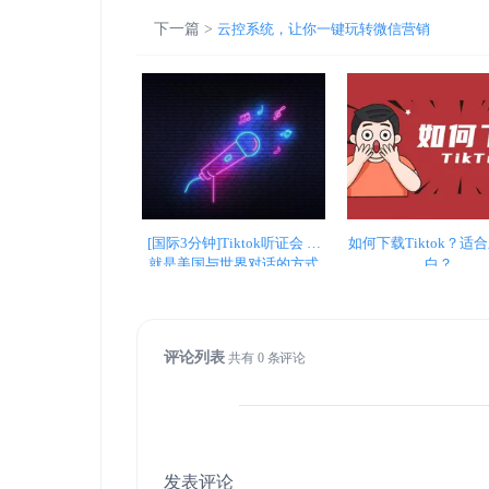
下一篇 >
云控系统，让你一键玩转微信营销
[国际3分钟]Tiktok听证会 这
如何下载Tiktok？适
就是美国与世界对话的方式
白？
评论列表
共有
0
条评论
发表评论