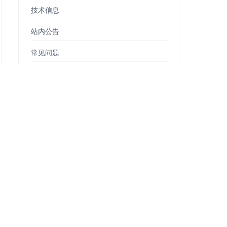
技术信息
站内公告
常见问题
更新日志
视频教程
大家都在看
[国际3分钟]Tiktok听证会 这就是美国与世界
对话的方式
如何下载Tiktok？适合新手小白？
禁止Tiktok美议员发布第一段Tiktok视频：
NO!