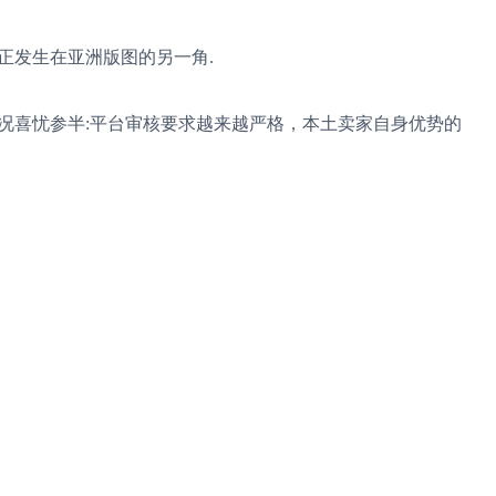
正发生在亚洲版图的另一角.
况喜忧参半:平台审核要求越来越严格，本土卖家自身优势的
抖音”那么简单.
如果管理不善，谁也解决不了.
去年转向跨境电子商务.
随平台”.
ok比欧美发展得更快.
马来西亚和菲律宾正式开展跨境电子商务业务.
律宾的中国卖家.