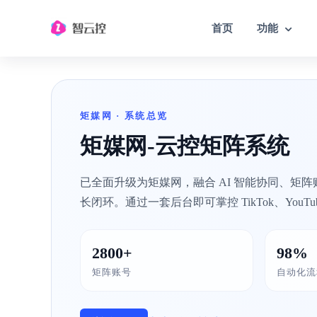
首页
功能
TIKTOK云控系统
矩媒网 · 系统总览
TK自动化营销工具/矩阵模拟真人操作
矩媒网-云控矩阵系统
已全面升级为矩媒网，融合 AI 智能协同、矩
长闭环。通过一套后台即可掌控 TikTok、YouTube
2800+
98%
矩阵账号
自动化流