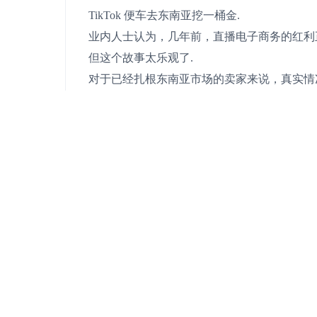
TikTok 便车去东南亚挖一桶金.
业内人士认为，几年前，直播电子商务的红利
但这个故事太乐观了.
对于已经扎根东南亚市场的卖家来说，真实情
竞争，经营压力越来越大.
想要“吃”到平台的红利越来越难.
在跨境问题下，Tiktok平台的玩法远没有“复制
小卖家的压力越来越大.
“平台只会锦上添花，不会雪中送炭，但通常
” ，刘明去年开始在东南亚Tiktok做运鞋生意.
刘明最早从事网络教育行业，依靠语言优势，
对刘明来说，选择东南亚市场的更多原因是“跟
业内人士可以清楚地感觉到，东南亚市场的Tikt
自2022年4月起，Tiktok在泰国、越南、
刘明去年5月进入菲律宾，相当于第一批进入菲