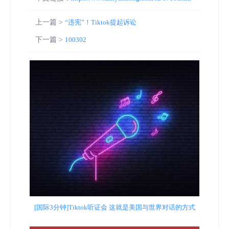
上一篇 >
“违宪”！Tiktok提起诉讼
下一篇 >
100302
[国际3分钟]Tiktok听证会 这就是美国与世界对话的方式