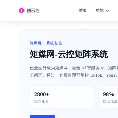
首页
功能
TIKTOK云控系统
矩媒网 · 系统总览
TK自动化营销工具/矩阵模拟真人操作
矩媒网-云控矩阵系统
已全面升级为矩媒网，融合 AI 智能协同、矩
长闭环。通过一套后台即可掌控 TikTok、YouTube
2800+
98%
矩阵账号
自动化流